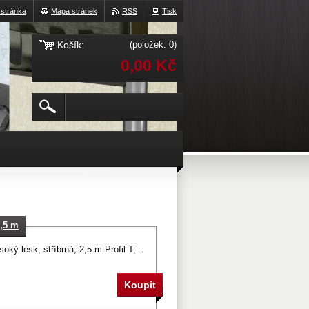
 stránka
Mapa stránek
RSS
Tisk
Košík:
(položek: 0)
0,00 Kč
2,5 m
ký lesk, stříbrná, 2,5 m Profil T,...