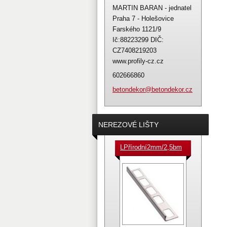
MARTIN BARAN - jednatel
Praha 7 - Holešovice
Farského 1121/9
Ič:88223299 DIČ:
CZ7408219203
www.profily-cz.cz
602666860
betondek
or@beton
dekor.cz
NEREZOVÉ LIŠTY
LPřírodní2mm/2,5bm