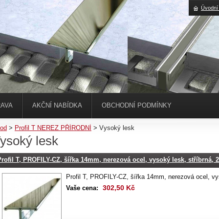
Úvodní
AVA
AKČNÍ NABÍDKA
OBCHODNÍ PODMÍNKY
od
>
Profil T NEREZ PŘÍRODNÍ
>
Vysoký lesk
ysoký lesk
Profil T, PROFILY-CZ, šířka 14mm, nerezová ocel, vysoký lesk, stříbrná, 
Profil T, PROFILY-CZ, šířka 14mm, nerezová ocel, vyso
302,50 Kč
Vaše cena: