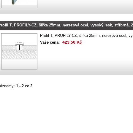
Profil T, PROFILY-CZ, šířka 25mm, nerezová ocel, vysoký lesk, stříbrná, 
Profil T, PROFILY-CZ, šířka 25mm, nerezová ocel, vyso
423,50 Kč
Vaše cena:
áznamy:
1 - 2 ze 2