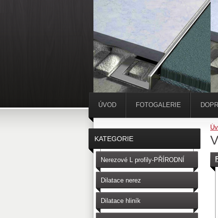
ÚVOD
FOTOGALERIE
DOPR
Úv
V
KATEGORIE
Nerezové L profily-PŘÍRODNÍ
Dilatace nerez
Dilatace hliník