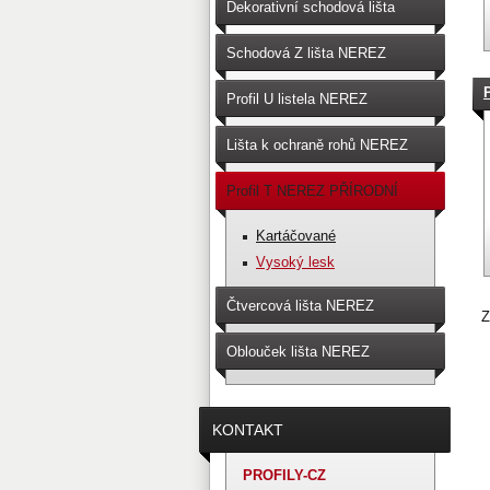
Dekorativní schodová lišta
NEREZ
Schodová Z lišta NEREZ
Profil U listela NEREZ
PŘÍRODNÍ
Lišta k ochraně rohů NEREZ
PŘÍRODNÍ
Profil T NEREZ PŘÍRODNÍ
Kartáčované
Vysoký lesk
Čtvercová lišta NEREZ
Z
PŘÍRODNÍ
Oblouček lišta NEREZ
PŘÍRODNÍ
KONTAKT
PROFILY-CZ