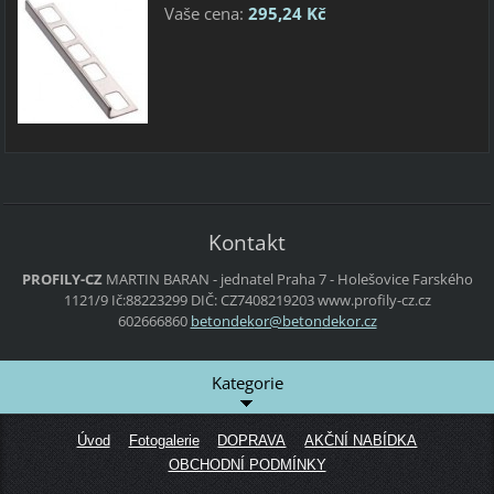
Vaše cena:
295,24 Kč
Kontakt
PROFILY-CZ
MARTIN BARAN - jednatel
Praha 7 - Holešovice
Farského
1121/9
Ič:88223299 DIČ: CZ7408219203
www.profily-cz.cz
602666860
betondek
or@beton
dekor.cz
Kategorie
Úvod
Fotogalerie
DOPRAVA
AKČNÍ NABÍDKA
OBCHODNÍ PODMÍNKY