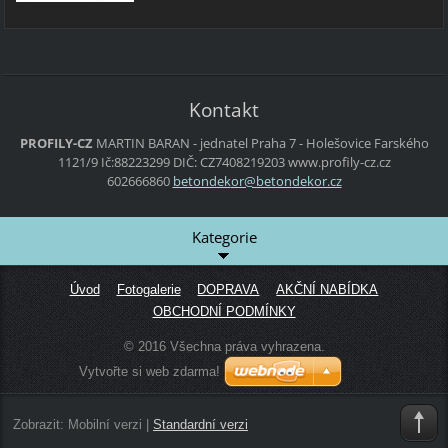
Kontakt
PROFILY-CZ
MARTIN BARAN - jednatel
Praha 7 - Holešovice
Farského
1121/9
Ič:88223299 DIČ: CZ7408219203
www.profily-cz.cz
602666860
betondek
or@beton
dekor.cz
Kategorie
Úvod
Fotogalerie
DOPRAVA
AKČNÍ NABÍDKA
OBCHODNÍ PODMÍNKY
© 2016 Všechna práva vyhrazena.
Vytvořte si web zdarma!
Zobrazit:
Mobilní verzi
|
Standardní verzi