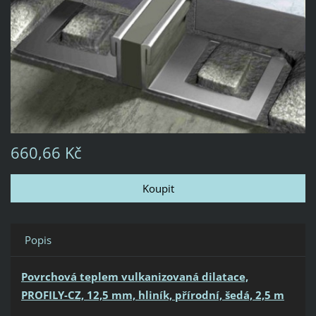
660,66 Kč
Popis
Povrchová teplem vulkanizovaná dilatace,
PROFILY-CZ, 12,5 mm, hliník, přírodní, šedá, 2,5 m