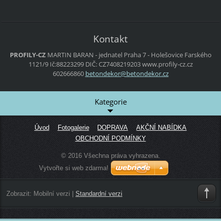
Kontakt
PROFILY-CZ
MARTIN BARAN - jednatel
Praha 7 - Holešovice
Farského
1121/9
Ič:88223299 DIČ: CZ7408219203
www.profily-cz.cz
602666860
betondek
or@beton
dekor.cz
Kategorie
Úvod
Fotogalerie
DOPRAVA
AKČNÍ NABÍDKA
OBCHODNÍ PODMÍNKY
© 2016 Všechna práva vyhrazena.
Vytvořte si web zdarma!
Zobrazit:
Mobilní verzi
|
Standardní verzi