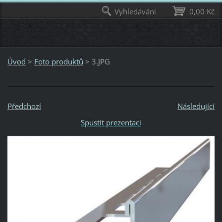
Vyhledávání
0,00 Kč
Úvod
>
Foto produktů
>
3.JPG
Předchozí
Následující
Spustit prezentaci